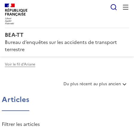
Reche
RÉPUBLIQUE
FRANÇAISE
BEA-TT
Bureau d’enquêtes sur les accidents de transport
terrestre
Voir le fil d'Ariane
T
Du plus récent au plus ancien
r
i
Articles
e
r
l
e
Filtrer les articles
s
a