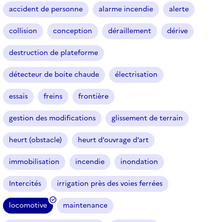
r
accident de personne
alarme incendie
alerte
t
i
collision
conception
déraillement
dérive
c
l
destruction de plateforme
e
s
détecteur de boite chaude
électrisation
essais
freins
frontière
gestion des modifications
glissement de terrain
heurt (obstacle)
heurt d’ouvrage d’art
immobilisation
incendie
inondation
Intercités
irrigation près des voies ferrées
locomotive
maintenance
(