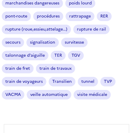
f
marchandises dangereuses
poids lourd
i
l
pont-route
procédures
rattrapage
RER
t
r
rupture (roue,essieu,attelage…)
rupture de rail
e
secours
signalisation
survitesse
s
é
talonnage d’aiguille
TER
TGV
l
e
train de fret
train de travaux
c
t
train de voyageurs
Transilien
tunnel
TVP
i
o
VACMA
veille automatique
visite médicale
n
n
é
)