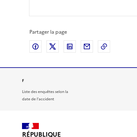
Partager la page
Partager sur Facebook
Partager sur X
Partager sur LinkedIn
Partager par email
Copier le l
F
Liste des enquêtes selon la
date de l’accident
RÉPUBLIQUE