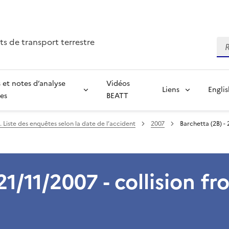
ts de transport terrestre
Re
 et notes d’analyse
Vidéos
Liens
Engli
ées
BEATT
 Liste des enquêtes selon la date de l’accident
2007
Barchetta (2B) - 
21/11/2007 - collision fr