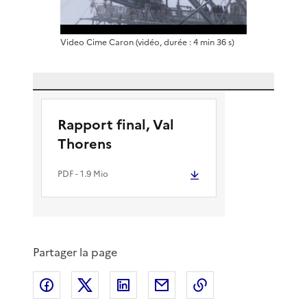
i
Video Cime Caron
(vidéo, durée : 4 min 36 s)
r
e
l
Rapport final, Val
Thorens
a
PDF
- 1.9 Mio
v
i
Partager la page
d
Partager sur Facebook
Partager sur X
Partager sur LinkedIn
Partager par email
Copier le lien de 
é