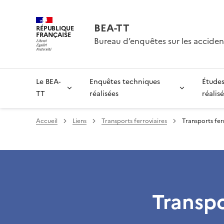
BEA-TT
RÉPUBLIQUE
FRANÇAISE
Bureau d’enquêtes sur les acciden
Le BEA-
Enquêtes techniques
Études
TT
réalisées
réalis
Accueil
Liens
Transports ferroviaires
Transports fer
Transpo