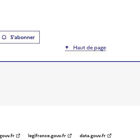
S'abonner
ier
Haut de page
gouv.fr
legifrance.gouv.fr
data.gouv.fr