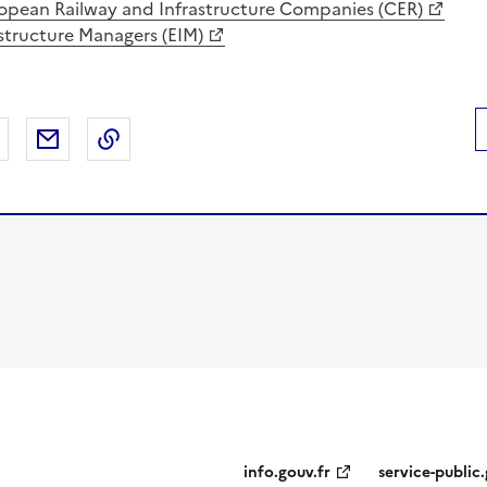
pean Railway and Infrastructure Companies (CER)
astructure Managers (EIM)
 Facebook
er sur X
Partager sur LinkedIn
Partager par email
Copier le lien de la page dans le presse-pap
info.gouv.fr
service-public.