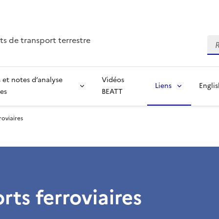
ts de transport terrestre
Re
 et notes d’analyse
Vidéos
Liens
Engli
ées
BEATT
roviaires
rts ferroviaires