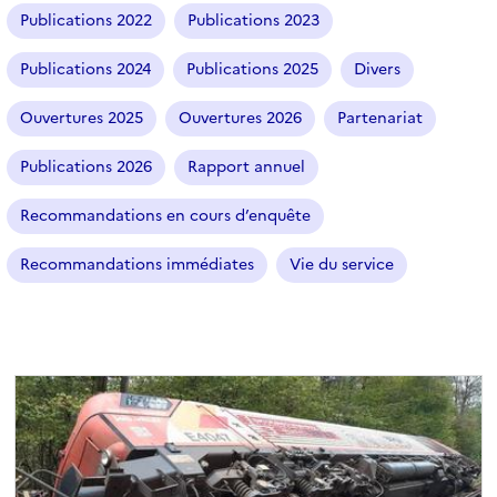
r
Publications 2022
Publications 2023
t
i
Publications 2024
Publications 2025
Divers
c
l
Ouvertures 2025
Ouvertures 2026
Partenariat
e
s
Publications 2026
Rapport annuel
Recommandations en cours d’enquête
Recommandations immédiates
Vie du service