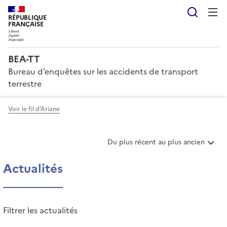
Reche
RÉPUBLIQUE
FRANÇAISE
BEA-TT
Bureau d’enquêtes sur les accidents de transport
terrestre
Voir le fil d'Ariane
T
Du plus récent au plus ancien
r
i
Actualités
e
r
l
e
Filtrer les actualités
s
a