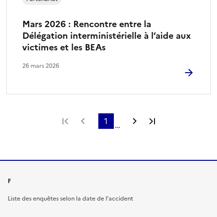
Mars 2026 : Rencontre entre la
Délégation interministérielle à l’aide aux
victimes et les BEAs
26 mars 2026
Première page
Page précédente
1
Page suivante
Dernière page
…
F
Liste des enquêtes selon la date de l’accident