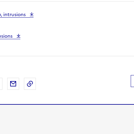
, intrusions
usions
 Facebook
er sur X
Partager sur LinkedIn
Partager par email
Copier le lien de la page dans le presse-pap