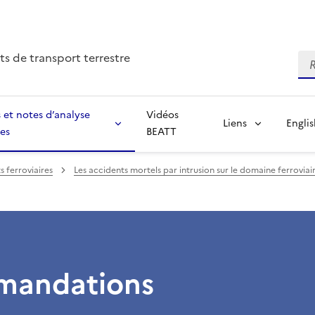
ts de transport terrestre
Re
 et notes d’analyse
Vidéos
Liens
Engli
ées
BEATT
s ferroviaires
Les accidents mortels par intrusion sur le domaine ferroviai
mandations