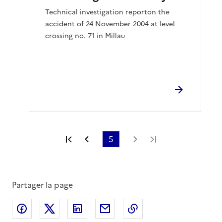
Technical investigation reporton the
accident of 24 November 2004 at level
crossing no. 71 in Millau
Première page
Page précédente
5
Page suivante
Dernière page
Partager la page
Partager sur Facebook
Partager sur X
Partager sur LinkedIn
Partager par email
Copier le lien de la 