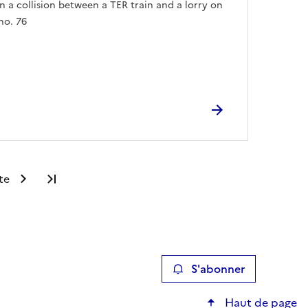
n a collision between a TER train and a lorry on
no. 76
te
Dernière page
S'abonner
Haut de page