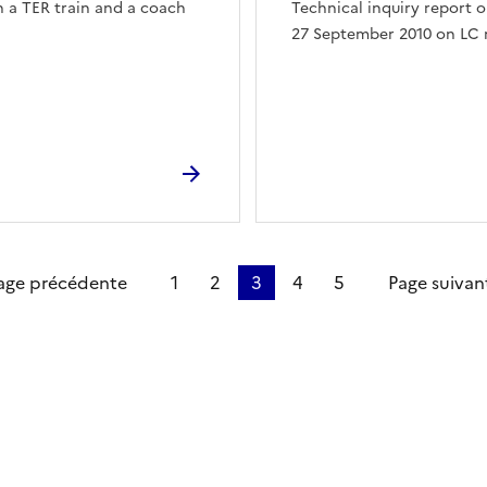
n a TER train and a coach
Technical inquiry report o
27 September 2010 on LC 
re page
age précédente
1
2
3
4
5
Page suivan
ien de la page dans le presse-papier