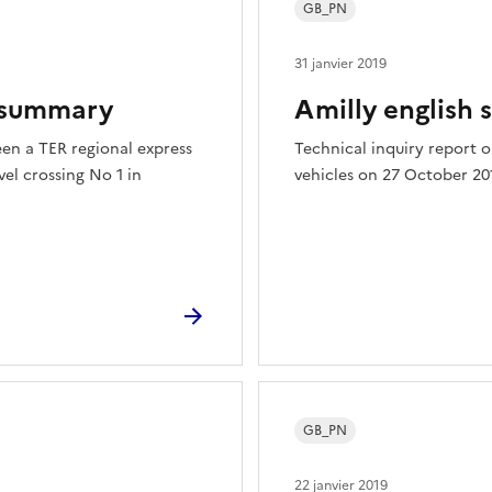
GB_PN
31 janvier 2019
h summary
Amilly english
een a TER regional express
Technical inquiry report o
vel crossing No 1 in
vehicles on 27 October 201
GB_PN
22 janvier 2019