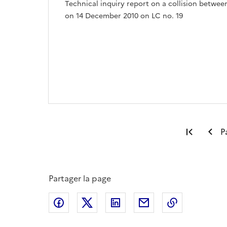
Technical inquiry report on a collision betwee
on 14 December 2010 on LC no. 19
Premiè
P
Partager la page
Partager sur Facebook
Partager sur X
Partager sur LinkedIn
Partager par email
Copier le l