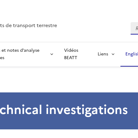
ts de transport terrestre
Re
 et notes d’analyse
Vidéos
Liens
Engli
ées
BEATT
echnical investigations