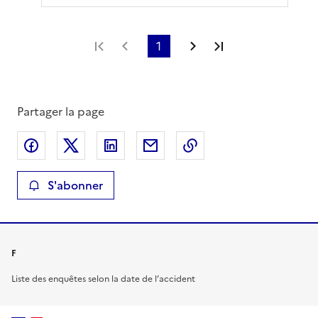
Première page
Page précédente
1
Page suivante
Dernière page
Partager la page
Partager sur Facebook
Partager sur X
Partager sur LinkedIn
Partager par email
Copier le lien de la 
S'abonner
F
Liste des enquêtes selon la date de l’accident